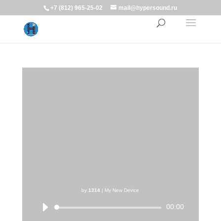
+7 (812) 965-25-02
mail@hypersound.ru
by
1314
|
My New Device
00:00
Аудиоплеер