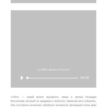
by
1314
|
Ministry Of Secrets
00:00
Аудиоплеер
«1314» — новый проект музыканта, певца и автора Геннадия
Боголепова, который он придумал и воплотил, переехав жить в Берлин.
Уже состоялось несколько «пробных» концертов, прошедших очень ярко