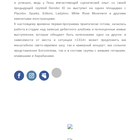
и успешно, ведь у Гены впечатляющий сценический опыт: со своей
предыдущей группой Gender ID он выступал на одних площадках с
Placebo, Sparks, Editors, Ladytron, White Rose Movement и другими
именитыми иностранцами.
К настоящему времени первая программа практически готова, началась
работа в студии над записью дебютного альбома и полноценные живые
выступления, которые обещают быть непохожими одно на другое: в
зависимости от места и ситуации «1314» может предложить как
масштабное свето-звуковое шоу, так и камерный концерт; как сольное
представление Боголепова, так и в составе группы с живыми гитарами,
клавишами и барабанами.