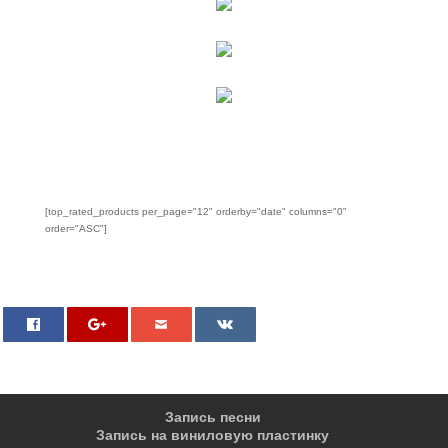
[top_rated_products per_page="12" orderby="date" columns="0"
order="ASC"]
0
Запись песни
Запись на виниловую пластинку