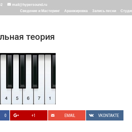
02
mail@hypersound.ru
Сведение и Мастеринг
Аранжировка
Запись песни
Студи
льная теория
0
+1
EMAIL
VKONTAKTE