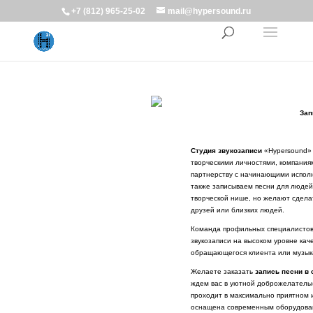
+7 (812) 965-25-02
mail@hypersound.ru
Зап
Студия звукозаписи
«Hypersound»
творческими личностями, компания
партнерству с начинающими исполн
также записываем песни для людей
творческой нише, но желают сдела
друзей или близких людей.
Команда профильных специалистов 
звукозаписи на высоком уровне ка
обращающегося клиента или музык
Желаете заказать
запись песни в
ждем вас в уютной доброжелатель
проходит в максимально приятном 
оснащена современным оборудован