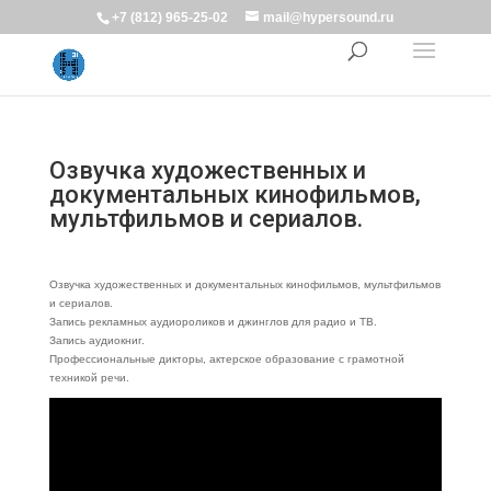
+7 (812) 965-25-02
mail@hypersound.ru
Озвучка художественных и
документальных кинофильмов,
мультфильмов и сериалов.
Озвучка художественных и документальных кинофильмов, мультфильмов
и сериалов.
Запись рекламных аудиороликов и джинглов для радио и ТВ.
Запись аудиокниг.
Профессиональные дикторы, актерское образование с грамотной
техникой речи.