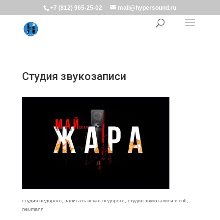
+7 (812) 965-25-02
mail@hypersound.ru
Студия звукозаписи
студия недорого, записать вокал недорого, студия звукозаписи в спб,
neumann