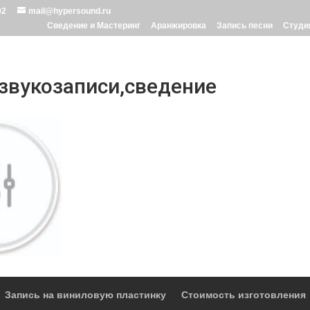
02
mail@hypersound.ru
Сведение и Мастеринг
Аранжировка
Запись песни
Студи
звукозаписи,сведение
Запись на виниловую пластинку
Стоимость изготовления