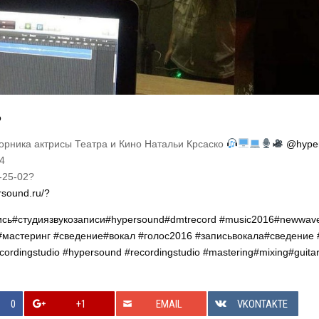
o
орника актрисы Театра и Кино Натальи Крсаско
@hyper
4
-25-02?
rsound.ru/?
ись
#студиязвукозаписи
#hypersound
#dmtrecord
#music2016
#newwav
#мастеринг
#сведение
#вокал
#голос2016
#записьвокала
#сведение
cordingstudio
#hypersound
#recordingstudio
#mastering
#mixing
#guita
0
+1
EMAIL
VKONTAKTE