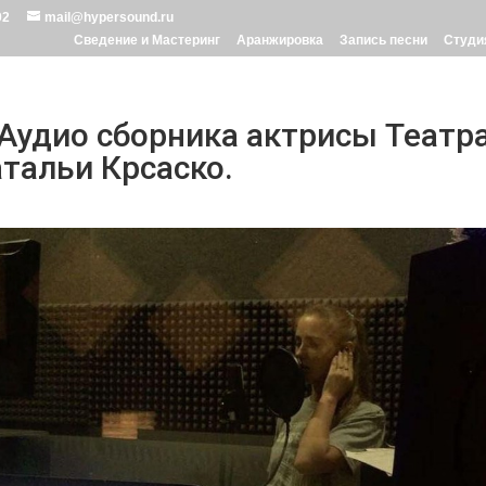
02
mail@hypersound.ru
Сведение и Мастеринг
Аранжировка
Запись песни
Студи
Аудио сборника актрисы Театра
тальи Крсаско.