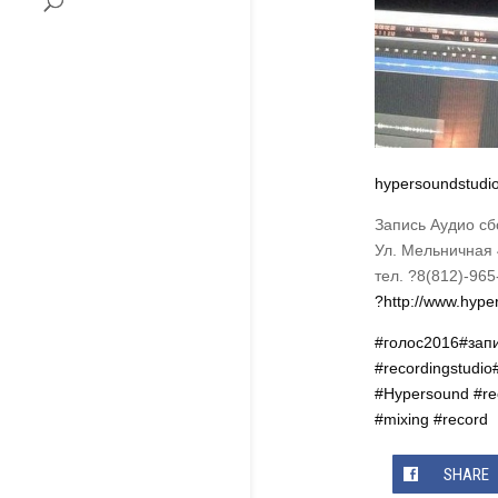
hypersoundstudi
Запись Аудио сб
Ул. Мельничная 
тел. ?8(812)-965
?http://www.hype
#голос2016
#зап
#recordingstudio
#Hypersound
#re
#mixing
#record
SHARE