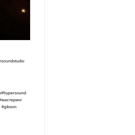
soundstudio
e
#hypersound
#мастеринг
r
#gibson