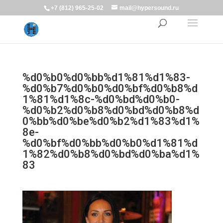
+7 (812) 965-25-02
mail@hypersound.ru
%d0%b0%d0%bb%d1%81%d1%83-
%d0%b7%d0%b0%d0%bf%d0%b8%d
1%81%d1%8c-%d0%bd%d0%b0-
%d0%b2%d0%b8%d0%bd%d0%b8%d
0%bb%d0%be%d0%b2%d1%83%d1%
8e-
%d0%bf%d0%bb%d0%b0%d1%81%d
1%82%d0%b8%d0%bd%d0%ba%d1%
83