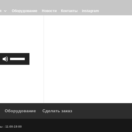
я
Оборудование
Новости
Контакты
instagram
Используйте
клавиши
вверх/
вниз,
чтобы
увеличить
или
уменьшить
громкость.
Оборудование
Сделать заказ
ы : 11:00-19:00