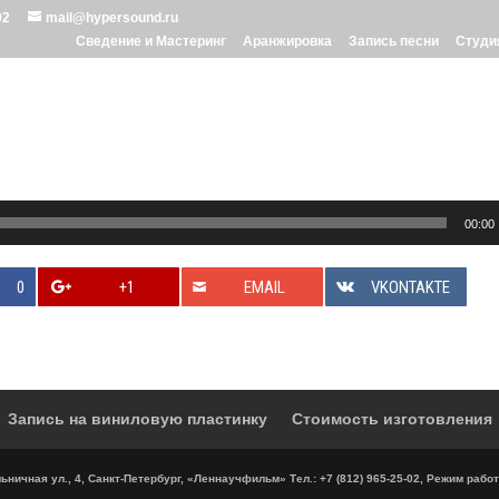
02
mail@hypersound.ru
Сведение и Мастеринг
Аранжировка
Запись песни
Студи
00:00
0
+1
EMAIL
VKONTAKTE
Запись на виниловую пластинку
Стоимость изготовления
ничная ул., 4, Санкт-Петербург, «Леннаучфильм» Тел.: +7 (812) 965-25-02, Режим работ