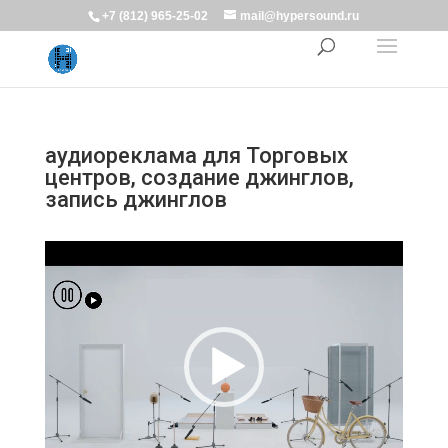
+7 (812) 965-25-02
mail@hypersound.ru
аудиореклама для Торговых
центров, создание джинглов,
запись джинглов
Видеоплеер