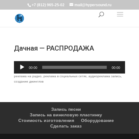
+7 (812) 965-25-02
mail@hypersound.ru
Дачная — РАСПРОДАЖА
Аудиоплеер
00:00
00:00
реклама на радио, реклама в социальных сетях, аудиореклама запись,
создание джинглов
Запись песни
Запись на виниловую пластинку
Стоимость изготовления
Оборудование
Сделать заказ