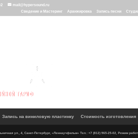
02
mail@hypersound.ru
Сведение и Мастеринг
Аранжировка
Запись песни
Студи
Запись на виниловую пластинку
Стоимость изготовления
ничная ул., 4, Санкт-Петербург, «Леннаучфильм» Тел.: +7 (812) 965-25-02, Режим работ