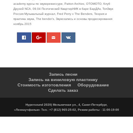
academy курсы по звукорежиссуре, Patton Archivo, ОТОМОТО, Клуб
Друзей NCA, 09.04 Поэтический КвартирНИК в баре БарДАк, ТопЗвук
Россия Музыкальный журнал, Fred Perry x The Benders, Теория и
практика звука, The bender’s, Звукозапись и основы продюсирования
ноябрь 2015
0
Запись песни
Запись на виниловую пластинку
Стоимость изготовления
Оборудование
Сделать заказ
Hypersound 2020| Мельничная ул., 4, Санкт-Петербург,
«Леннаучфильм» Тел.: +7 (812) 965-25-02, Режим работы : 11:00-19:00