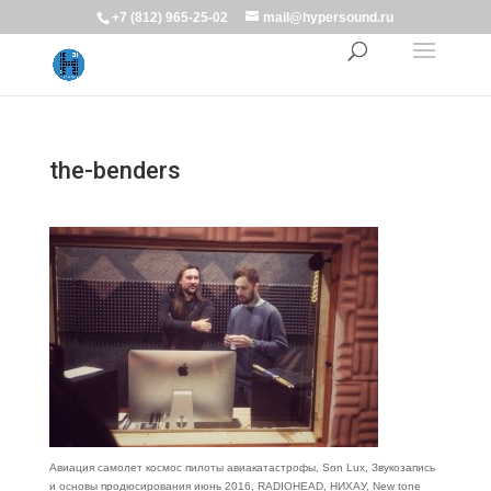
+7 (812) 965-25-02
mail@hypersound.ru
the-benders
Авиация самолет космос пилоты авиакатастрофы, Son Lux, Звукозапись
и основы продюсирования июнь 2016, RADIOHEAD, НИХАУ, New tone