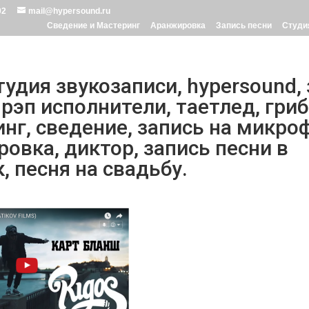
02
mail@hypersound.ru
Сведение и Мастеринг
Аранжировка
Запись песни
Студи
студия звукозаписи, hypersound,
 рэп исполнители, таетлед, гри
нг, сведение, запись на микро
овка, диктор, запись песни в
, песня на свадьбу.