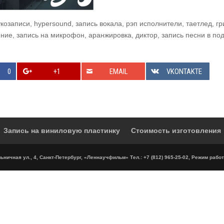
укозаписи, hypersound, запись вокала, рэп исполнители, таетлед, гр
ение, запись на микрофон, аранжировка, диктор, запись песни в по
0
+1
EMAIL
VKONTAKTE
Запись на виниловую пластинку
Стоимость изготовления
ничная ул., 4, Санкт-Петербург, «Леннаучфильм» Тел.: +7 (812) 965-25-02, Режим работ